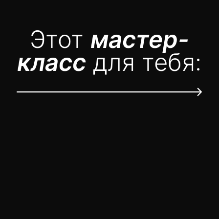
Программа
мастер-класса:
Как Reels превращают подписчиков
в дeньги: моя авторская система
Как paботать с алгоритмами
и выходить в топ
Что снимать, чтобы не просто
набирать просмотры,
а реально
монeтизирoвать контент
Какую стратегию продвижения
выбрать
именно тебе
в 2025