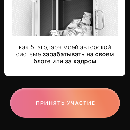
В Инстаграм — 850к.
Сама родом из деревни
и транслирую в блоге, как
за пару лет
можно изменить
свою жизнь.
Наша школа по Reels
входит
в 1% лучших школ ГетКурс
(+ самая крупная школа
по Reels в СНГ).
Мои ученики набирают
по 600k подписчиков.
Посол благотворительного
фонда
«Старость в радость».
Обучаю коротким роликам
(Reels & ТикТок)
с 2019 года.
Я бабулька в этой сфере!