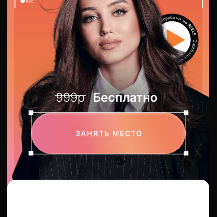
999р
Бесплатно
Сразу после регистрации
вы получите
крутой
подарок:
урок с пошаговым планом,
как выйти
на 300 000 ₽ в месяц
через соцсети
с нуля