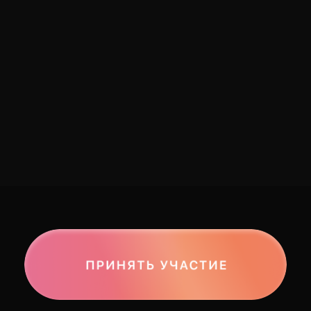
Арина Трофимова ИП
ИНН 282604543634
ОГРН
321280100018640
EASY4MARKETING@YANDEX.RU