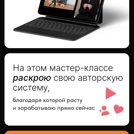
фишки:
я делюсь тем, что работает в
продвижения и заработке на Reels
прямо сейчас. Успевай, пока он еще в
бесплатном доступе
Этот
мастер-
класс
для тебя: