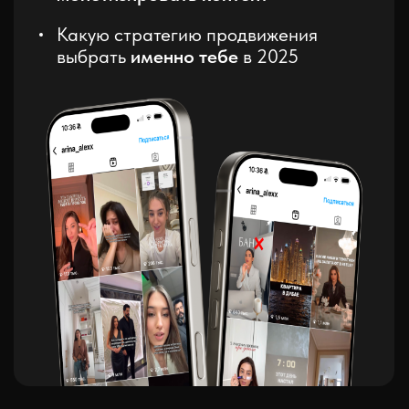
тех, кто
использовал
мою
как не упустить свой шанс
и
выстрелить благодаря Reels
в 2025 году
систему,
которую я
раскрою
на
мастер-
классе
как благодаря моей авторской
системе
зарабатывать на своем
блоге или за кадром