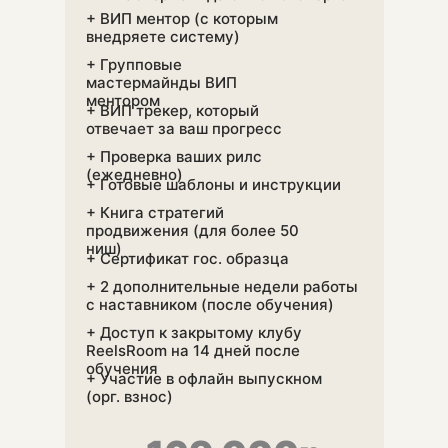
+ ВИП ментор (с которым
внедряете систему)
+ Групповые
мастермайнды ВИП
ментором
+ ВИП трекер, который
отвечает за ваш прогресс
+ Проверка ваших рилс
(ежедневно)
+ Готовые шаблоны и инструкции
+ Книга стратегий
продвижения (для более 50
ниш)
+ Сертификат гос. образца
+ 2 дополнительные недели работы
с наставником (после обучения)
+ Доступ к закрытому клубу
ReelsRoom на 14 дней после
обучения
+ Участие в офлайн выпускном
(орг. взнос)