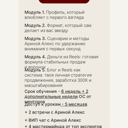
РИДИЧЕСКАЯ
Модуль 1.
Профиль, который
влюбляет с
первого взгляда
ИП Трофимова А. А. ИНН
282604543634 ОГРН
Модуль 2.
Формат, который сам
321280100018640
делает из вас звезду
easy4marketing@yandex.ru
Модуль 3.
Сценарии и методы
Ариной Алекс по удержанию
Договор оферты
внимания с первых секунд
Пользовательское соглашение
Модуль 4.
Деньги из Reels: готовая
Согласие на обработку файлов cookie
формула стабильных продаж
Политика обработки персональных данных
и воронок
Модуль 5.
Блог и Reels как
ИНФОРМАЦИЯ
система: твоя личная стратегия
продвижения, заработка 300К и
масштабирования
Срок обучения -
6 недель + 2
дополнительные недели
ОС от
менторов
Доступ к урокам
- 5 месяцев
+ 2 встречи с Ариной Алекс
+ ВИП чат с Ариной Алекс
+ 4 мастермайнда от топ экспертов