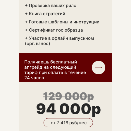
+ Проверка ваших рилс
+ Книга стратегий
+ Готовые шаблоны и инструкции
+ Сертификат гос.образца
+ Участие в офлайн выпускном
(орг. взнос)
Получаешь бесплатный
апгрейд на следующий
тариф при оплате в течение
24 часов
129 000р
94 000р
ЮРИДИЧ
от 7 416 руб/мес