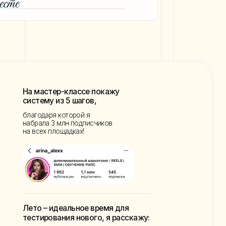
ер-классе покажу
из 5 шагов,
я которой я
3 млн подписчиков
лощадках!
идеальное время для
вания нового, я расскажу:
о в продвижении и
работке продолжает
ботать
о уже устарело и нужно
рестать так делать
к выстроить систему,
торая приносит деньги и
иентов, а не действовать
угад