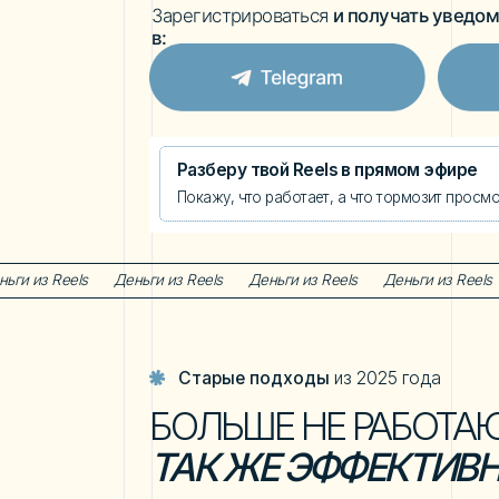
1 M. liked
your reels
Разберу твой Reels в прямом эфире
Покажу, что работает, а что тормозит просмотры и п
1.
Как начать зарабатывать на
UGC
контенте в 2026 году
ньги из Reels
Деньги из Reels
Деньги из Reels
Деньги из Reels
Деньг
Старые подходы
из 2025 года
БОЛЬШЕ НЕ РАБОТАЮТ
ТАК ЖЕ ЭФФЕКТИВНО