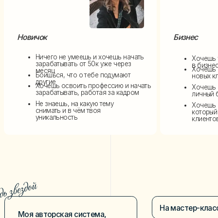
Хочешь найти менеджера
снимать и в чём твоя
который будет привлекат
уникальность
клиентов в бизнес
На мастер-классе
ты узнаешь:
я авторская система,
торая с помощью Reels
Почему СЕЙЧАС
лучшее время для ст
евращает блог в деньги
Какая главная ошибка
мешает твоему
Как paботать с
алгоритмами
и выходить
Как набрать 10к подписчиков
и стать
в рекомендации
Что снимать, чтобы не
заметным инфлюенсером
просто набирать
просмотры,
а реально
Как не упустить свой шанс
и выстрел
монeтизирoвать контент
благодаря Reels в 2026 году
Какую стратегию
продвижения
Как благодаря моей авторской систе
выбрать
именно тебе в
зарабатывать на своем блоге или за 
2026
в месяц