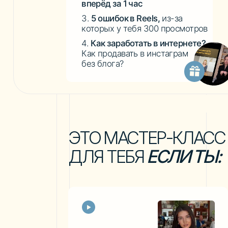
ЭТО МАСТЕР-КЛАСС
ДЛЯ ТЕБЯ
ЕСЛИ ТЫ:
Эксперт
Но
Хочешь бесплатно набрать
аудиторию без глупых видео
и кривляний
Хочешь вести блог легко, чтобы
тебя обожали и всё скупали
Хочешь увеличить доход
и продавать на большие чеки