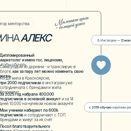
ники набирают по 600k
иков
и сотрудничают с ТОП
 и живут за их счет
лаготворительного
тарость в радость»
КАЖУ
ДИЧЕСКА
ТЬ
Пакет из
S
1.
Как на
на UGC
к
2. Как с
ОРМАЦИЯ
а
вперёд з
3.
5 ошиб
которых
4.
Как з
Как прод