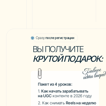
Сразу
после регистрации
ВЫ ПОЛУЧИТЕ
КРУТОЙ ПОДАРОК:
Пакет из 4 уроков:
1.
Как начать зарабатывать
на UGC
контенте в 2026 году
2. Как снимать
Reels на неделю
вперёд за 1 час
3.
5 ошибок в Reels,
из-за
которых у тебя 300 просмотров
4.
Как заработать в интернете?
Как продавать в инстаграм
без блога?