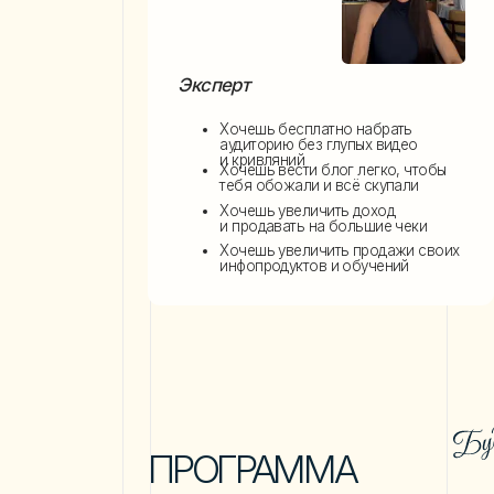
Хочешь увеличить продажи своих
инфопродуктов и обучений
ПРОГРАММА
Мо
МАСТЕР-КЛАССА
ко
пр
Зарегистрироваться
и
получать уведомления в: