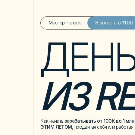
8 августа в 11:00
Мастер - класс
ДЕНЬ
ИЗ RE
Как начать
зарабатывать от 100К до 1 млн на Ree
ЭТИМ ЛЕТОМ,
продвигая себя или работая за кад
Зарегистрироваться
и получать уведомления
9
в: