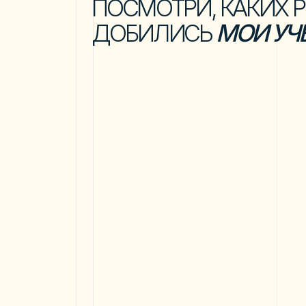
1,1 млн
Автор мен
Набрала во всех соц.
АРИН
сетях
бесплатно
2,5 млн подписчиков.
В Инстаграм — 1млн
Дипломи
1% лучших
маркетол
чтобы о
школ ГетКурс
Сама род
блоге,
к
Наша школа по Reels
жизнь
Когда ж
входит в 1% лучших школ
при 200
ГетКурс
(+ самая крупная
сотрудн
школа по Reels в СНГ)
бесплат
За 2025
подписч
дней 10.
с 2019 года