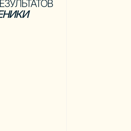
торства
А
АЛЕКС
В Инстаграм —
1,1 млн
рованный
ог и имею гос. лицензию,
1.
Как начат
бучать
ом из деревни - и транслирую в
UGC
ак за пару лет можно изменить свою
контенте в 
ила в Красноярске,
0 подписчиках
в инстаграм уже
ичала с брендами и жила
но
 год набрала 400.000
иков в основной аккаунт
и за 14
000 на нулевом новом аккаунте
с 2019 обучаю
коротким роликам