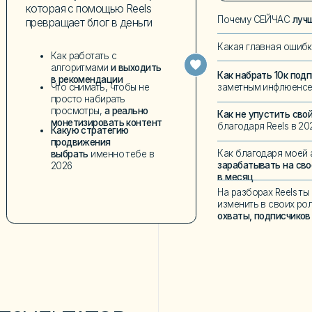
На разборах Reels ты поймёшь, что и
изменить в своих роликах,
чтобы они 
охваты, подписчиков и заявки
ЛЬТАТОВ
ИКИ