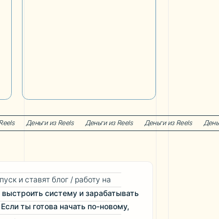
з Reels
Деньги из Reels
Деньги из Reels
Деньги из Reels
Деньги из R
блог / работу на
стему и зарабатывать
ва начать по-новому,