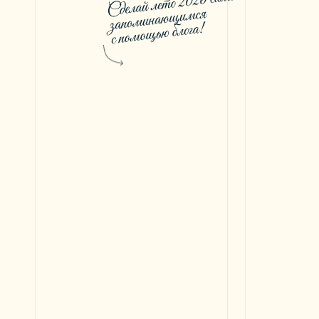
ь зарабатывать на
1% лучших
школ ГетКурс
2026 году