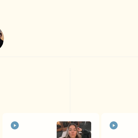
вичок
Бизнес
Ничего не умеешь и хочешь начать
Хочешь увеличить прод
зарабатывать от 50к уже через
в бизнесе
Хочешь научиться привл
месяц
Боишься, что о тебе подумают
новых клиентов бесплат
другие
Хочешь освоить профессию и начать
Хочешь прокачать свой
зарабатывать, работая за кадром
личный бренд и заявить 
Не знаешь, на какую тему