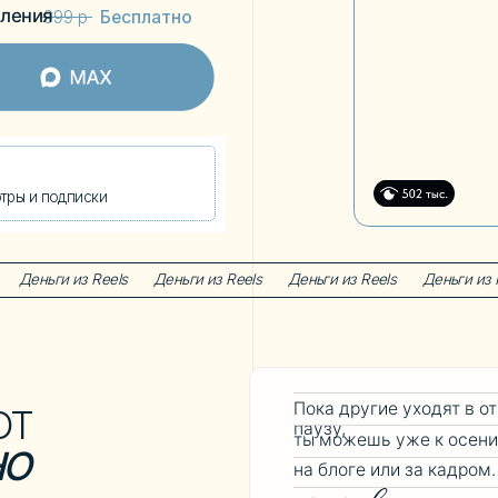
и ставят блог / работу на паузу,
Если ты готова начать по-новому,
или за кадром.
систему и зарабатывать
на блоге
ты можешь уже к осени
выстроить
одписки
и из Reels
Деньги из Reels
Деньги из Reels
Деньги из Reels
Деньги и
Пока другие уходят в отпуск и ставят 
паузу,
ты можешь уже к осени
выстроить си
на блоге или за кадром.
Если ты гото