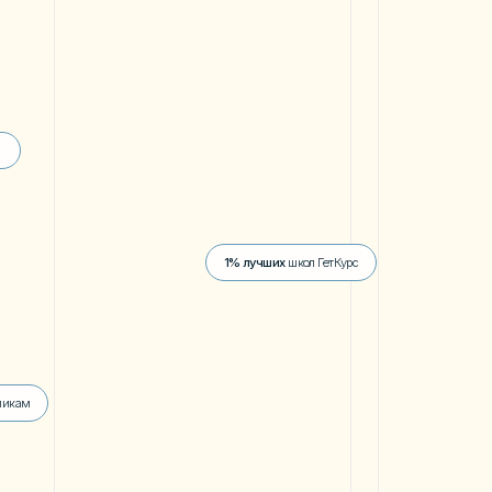
Я
 4 уроков:
чать зарабатывать
онтенте в 2026 году
нимать
Reels на неделю
а 1 час
ок в Reels,
из-за
 у тебя 300 просмотров
аработать в интернете?
авать в инстаграм