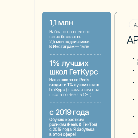
Мои уче
Обучаю коротким
подписч
роликам (Reels & ТикТок)
брендами
с 2019 года. Я бабулька
Посол б
в этой сфере!
фонда
«С
НА МАСТЕР-КЛАССЕ ПО
ЮРИ
КАК ЭТИМ ЛЕТОМ НАЧА
ЗАРАБАТЫВАТЬ НА REEL
ИНФ
Набирать аудиторию
и получать сотрудничеств
Зарегистрироваться
и получать уведомления
в: