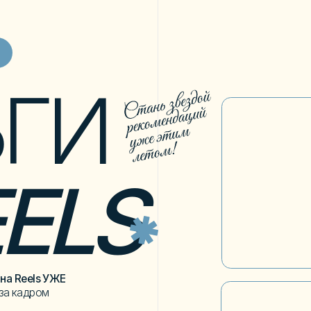
ГИ
ELS
ls УЖЕ
ром
99 р
Бесплатно
Пока другие уходят в отпуск