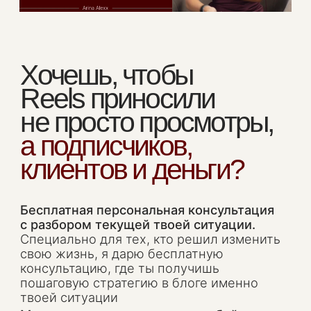
а подписчиков,
клиентов и деньги?
Бесплатная персональная консультация
с разбором текущей твоей ситуации.
Специально для тех, кто решил изменить
свою жизнь, я дарю бесплатную
консультацию, где ты получишь
пошаговую стратегию в блоге именно
твоей ситуации
Моя помощница свяжется с тобой лично:
01//
разберёт твою нишу и точку старта
02//
покажет, какие шаги нужны именно
тебе, даже если ты еще не ведешь
блог