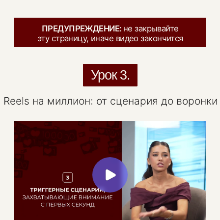
ПРЕДУПРЕЖДЕНИЕ:
не закрывайте
эту страницу, иначе видео закончится
Урок 3.
Reels на миллион: от сценария до воронки
Хочешь, чтобы Reels
приносили
не просто
просмотры
, а
подписчиков, клиентов
и деньги?
Хочешь, чтобы
Reels приносили
не просто просмотры,