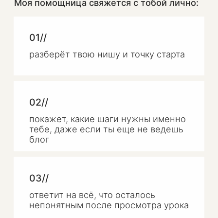
03//
ответит на всё, что осталось
непонятным после просмотра урока
04//
подскажет, какой путь тебе
подходит, чтобы работать
и зарабатывать в кадре,
за кадром или сотрудничая
с брендами, как UGC-креатор
Ты уйдёшь с чётким планом, что делать
дальше. А еще расскажет про мое
менторство «Заработок на Reels» Мест
мало, скорее заполняй анкету👇
НФОРМАЦИЯ
РИДИЧЕСКАЯ
Получить разбор БЕСПЛАТНО
Хочу учиться у Арины