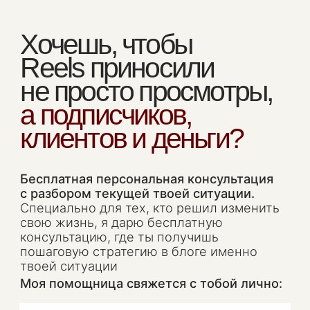
пошаговую стратегию в блоге именно
твоей ситуации
Моя помощница свяжется с тобой лично:
01//
разберёт твою нишу и точку старта
02//
покажет, какие шаги нужны именно
тебе, даже если ты еще не ведешь
блог
03//
ответит на всё, что осталось
непонятным после просмотра урока
04//
подскажет, какой путь тебе
подходит, чтобы работать