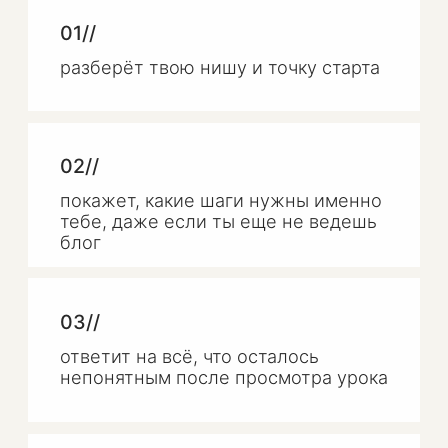
и зарабатывать в кадре,
за кадром или сотрудничая
с брендами, как UGC-креатор
Ты уйдёшь с чётким планом, что делать
дальше. А еще расскажет про мое
менторство «Заработок на Reels» Мест
мало, скорее заполняй анкету👇
НФОРМАЦИЯ
РИДИЧЕСКАЯ
Получить разбор БЕСПЛАТНО
Связать с менеджером
Смотреть следующие уроки
ИП Трофимова А. А. ИНН