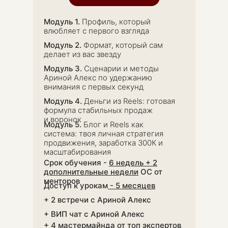
РИДИЧЕСКАЯ
Модуль 1.
Профиль, который
влюбляет с
первого взгляда
ИП Трофимова А. А. ИНН
282604543634 ОГРН
Модуль 2.
Формат, который сам
321280100018640
делает из вас звезду
easy4marketing@yandex.ru
Модуль 3.
Сценарии и методы
Ариной Алекс по удержанию
Договор оферты
внимания с первых секунд
Пользовательское соглашение
Модуль 4.
Деньги из Reels: готовая
Согласие на обработку файлов cookie
формула стабильных продаж
Политика обработки персональных данных
и воронок
Модуль 5.
Блог и Reels как
ИНФОРМАЦИЯ
система: твоя личная стратегия
продвижения, заработка 300К и
масштабирования
Срок обучения -
6 недель + 2
дополнительные недели
ОС от
менторов
Доступ к урокам
- 5 месяцев
+ 2 встречи с Ариной Алекс
+ ВИП чат с Ариной Алекс
+ 4 мастермайнда от топ экспертов