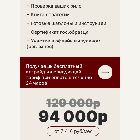
+ Проверка ваших рилс
+ Книга стратегий
+ Готовые шаблоны и инструкции
+ Сертификат гос.образца
+ Участие в офлайн выпускном
(орг. взнос)
Получаешь бесплатный
апгрейд на следующий
тариф при оплате в течение
24 часов
129 000р
94 000р
ЮРИДИЧ
от 7 416 руб/мес