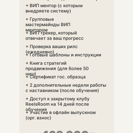
+ ВИП ментор (с которым
внедряете систему)
+ Групповые
мастермайнды ВИП
ментором
+ ВИП трекер, который
отвечает за ваш прогресс
+ Проверка ваших рилс
(ежедневно)
+ Готовые шаблоны и инструкции
+ Книга стратегий
продвижения (для более 50
ниш)
+ Сертификат гос. образца
+ 2 дополнительные недели работы
с наставником (после обучения)
+ Доступ к закрытому клубу
ReelsRoom на 14 дней после
обучения
+ Участие в офлайн выпускном
(орг. взнос)